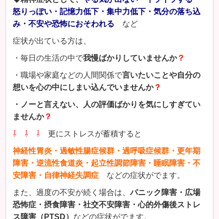
怒りっぽい・記憶力低下・集中力低下・気分の落ち込
み・不安や恐怖におそわれる
など
症状が出ている方は、
・毎日の生活の中で
我慢ばかりしていませんか
？
・職場や家庭などの人間関係で
言いたいことや自分の
想いを心の中にしまい込んでいませんか
？
・ノーと言えない、人の評価ばかりを気にしすぎてい
ませんか
？
⇩ ⇩ ⇩
更にストレスが蓄積すると
神経性胃炎・過敏性腸症候群・過呼吸症候群・更年期
障害・逆流性食道炎・起立性調節障害・睡眠障害・不
安障害・自律神経失調症
などの症状がでます。
また、過度の不安が続く場合は、
パニック障害・広場
恐怖症・摂食障害・社交不安障害・心的外傷後ストレ
ス障害（PTSD）
などの症状がでます。