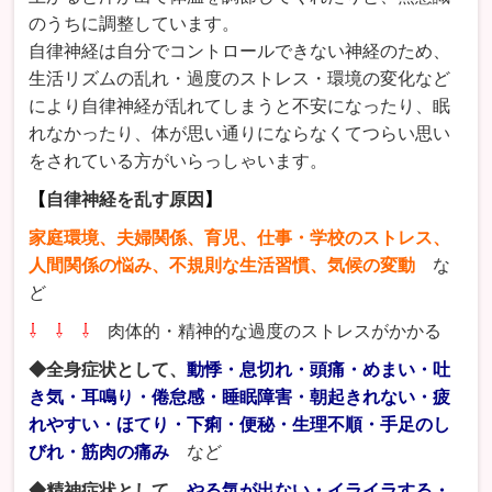
のうちに調整しています。
自律神経は自分でコントロールできない神経のため、
生活リズムの乱れ・過度のストレス・環境の変化など
により自律神経が乱れてしまうと不安になったり、眠
れなかったり、体が思い通りにならなくてつらい思い
をされている方がいらっしゃいます。
【
自律神経を乱す原因
】
家庭環境、夫婦関係、育児、仕事・学校のストレス、
人間関係の悩み、不規則な生活習慣、気候の変動
な
ど
⇩ ⇩ ⇩
肉体的・精神的な過度のストレスがかかる
◆全身症状として、
動悸・息切れ・頭痛・めまい・吐
き気・耳鳴り・倦怠感・睡眠障害・朝起きれない・疲
れやすい・ほてり・下痢・便秘・生理不順・手足のし
びれ・筋肉の痛み
など
◆精神症状として、
やる気が出ない・イライラする・